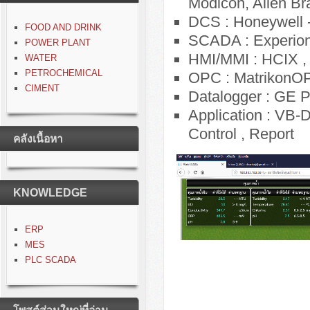
Modicon, Allen Br
DCS : Honeywell 
FOOD AND DRINK
SCADA : Experion
POWER PLANT
HMI/MMI : HCIX ,
WATER
PETROCHEMICAL
OPC : MatrikonO
CIMENT
Datalogger : GE Pr
Application : VB
Control , Report
คลังเนื้อหา
KNOWLEDGE
ERP
MES
PLC SCADA