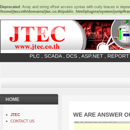
Deprecated
: Array and string offset access syntax with curly braces is depre
/home/jteccoth/domains/jtec.co.th/public_html/plugins/system/jsntplfr
PLC , SCADA , DCS , ASP.NET , REPORT
HOME
WE ARE ANSWER O
JTEC
CONTACT US