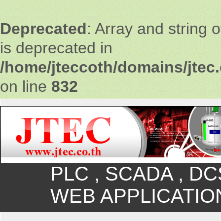
Deprecated
: Array and string 
is deprecated in
/home/jteccoth/domains/jtec.
on line
832
PLC , SCADA , DC
WEB APPLICATION