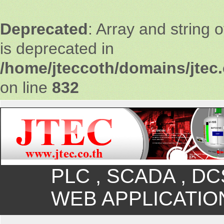
Deprecated
: Array and string 
is deprecated in
/home/jteccoth/domains/jtec.
on line
832
PLC , SCADA , DC
WEB APPLICATION